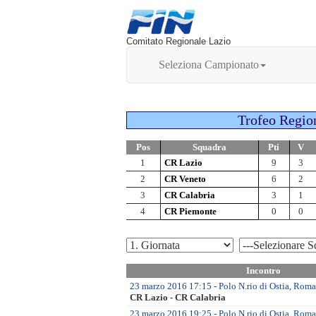
Comitato Regionale Lazio
Seleziona Campionato
Trofeo Region
Pos
Squadra
Pti
V
1
CR Lazio
9
3
2
CR Veneto
6
2
3
CR Calabria
3
1
4
CR Piemonte
0
0
Incontro
23 marzo 2016 17:15 - Polo N.rio di Ostia, Roma
CR Lazio - CR Calabria
23 marzo 2016 19:25 - Polo N.rio di Ostia, Roma